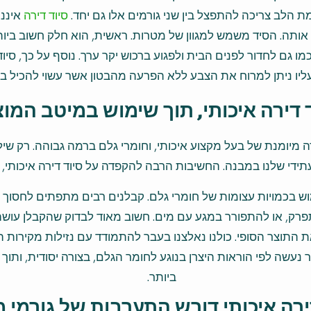
ת הלב צריכה להתפצל בין שני גורמים אלו גם יחד.
סיוד דירה
איננו
. הסיד משמש למגוון של מטרות. ראשית, הוא חלק חשוב ביותר 
מו גם לחדור לפנים הבית ולפגוע ברכוש יקר ערך. נוסף על כך, סיו
ליו ניתן למרוח את הצבע ללא הפרעה מהבטון אשר עשוי להכיל בל
 דירה איכותי, תוך שימוש במיטב המו
 מיומנת של בעל מקצוע איכותי, וחומרי גלם ברמה גבוהה. רק שילוב
תידי שלנו במבנה. החשיבות הרבה להקפדה על סיוד דירה איכותי, 
 בכמויות עצומות של חומרי גלם. קבלנים רבים מתפתים לחסוך ולר
רק, או להתפורר במגע עם מים. חשוב מאוד לבדוק שהקבלן עושה 
התוצר הסופי. כולנו נאלצנו בעבר להתמודד עם נזילות מקירות הב
שר נעשה לפי הוראות היצרן בנוגע לחומר הגלם, בצורה יסודית, ותו
ביותר.
ירה איכותי דורש התערבות של גורמי 